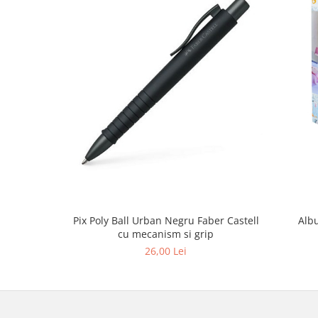
Stilouri scolare
Sabloane scolare
Truse Geometrie, Rigle, Echere
Carti de colorat + poveste pentru
copii
Stampile copii
Panza de pictura
Pix Poly Ball Urban Negru Faber Castell
Alb
cu mecanism si grip
26,00 Lei