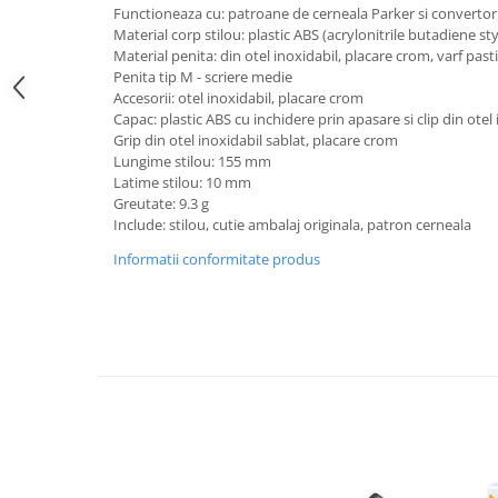
Functioneaza cu: patroane de cerneala Parker si convertor
Foarfece scolare
Material corp stilou: plastic ABS (acrylonitrile butadiene st
Hartie Quilling
Material penita: din otel inoxidabil, placare crom, varf pasti
Penita tip M - scriere medie
Hartie glasata si creponata
Accesorii: otel inoxidabil, placare crom
Capac: plastic ABS cu inchidere prin apasare si clip din otel
Articole copii si cadouri
Grip din otel inoxidabil sablat, placare crom
Penare
Lungime stilou: 155 mm
Latime stilou: 10 mm
Penar 1 fermoar cu extensii
Greutate: 9.3 g
neechipat
Include: stilou, cutie ambalaj originala, patron cerneala
Penar borseta neechipat
Informatii conformitate produs
Penar 3 fermoare neechipat
Ghiozdane
Pensule
Plastilina / Lut
Pixuri pentru copii
Pic si corectoare
Rollere scolare