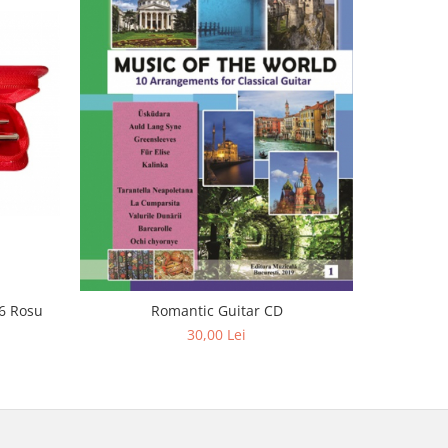
66 Rosu
S
Romantic Guitar CD
30,00 Lei