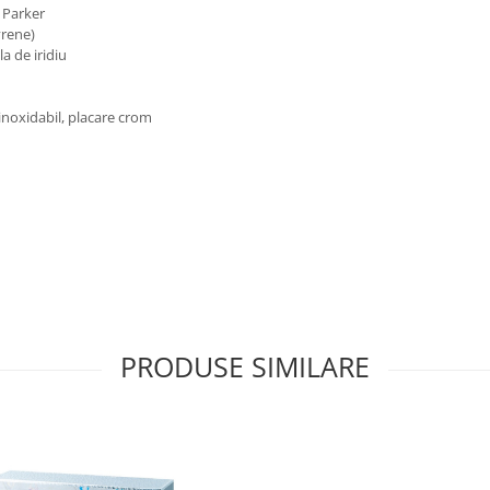
 Parker
yrene)
la de iridiu
 inoxidabil, placare crom
PRODUSE SIMILARE