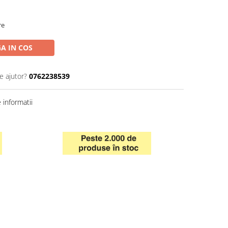
re
A IN COS
e ajutor?
0762238539
informatii