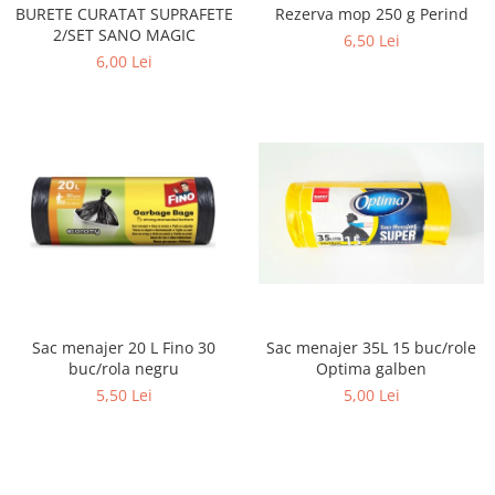
BURETE CURATAT SUPRAFETE
Rezerva mop 250 g Perind
Hartie Quilling
2/SET SANO MAGIC
6,50 Lei
Hartie glasata si creponata
6,00 Lei
Articole copii si cadouri
Penare
Penar 1 fermoar cu extensii
neechipat
Penar borseta neechipat
Penar 3 fermoare neechipat
Ghiozdane
Pensule
Plastilina / Lut
Sac menajer 20 L Fino 30
Sac menajer 35L 15 buc/role
buc/rola negru
Optima galben
Pixuri pentru copii
5,50 Lei
5,00 Lei
Pic si corectoare
Rollere scolare
Stilouri scolare