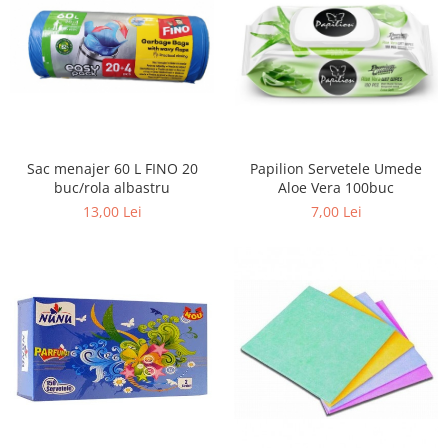
Sabloane scolare
Truse Geometrie, Rigle, Echere
Carti de colorat + poveste pentru
copii
Stampile copii
Panza de pictura
Sac menajer 60 L FINO 20
Papilion Servetele Umede
buc/rola albastru
Aloe Vera 100buc
13,00 Lei
7,00 Lei