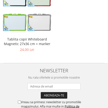
Hartie Quilling
Hartie glasata si creponata
Articole copii si cadouri
Penare
Penar 1 fermoar cu extensii
Tablita copii Whiteboard
neechipat
Magnetic 27x36 cm + marker
Penar borseta neechipat
24,00 Lei
Penar 3 fermoare neechipat
Ghiozdane
Pensule
NEWSLETTER
Plastilina / Lut
Nu rata ofertele si promotiile noastre
Pixuri pentru copii
Pic si corectoare
Rollere scolare
Vreau sa primesc newsletter cu promotiile
Stilouri scolare
magazinului. Afla mai multe in
Politica de