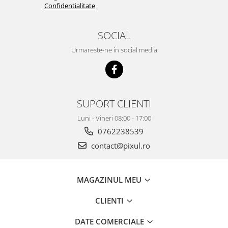
Sabloane scolare
Confidentialitate
Truse Geometrie, Rigle, Echere
SOCIAL
Carti de colorat + poveste pentru
copii
Urmareste-ne in social media
Stampile copii
Panza de pictura
SUPORT CLIENTI
Luni - Vineri 08:00 - 17:00
0762238539
contact@pixul.ro
MAGAZINUL MEU
CLIENTI
DATE COMERCIALE