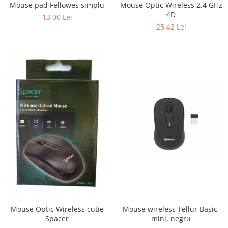
Mouse pad Fellowes simplu
Mouse Optic Wireless 2.4 GHz
Hartie Quilling
4D
13,00 Lei
Hartie glasata si creponata
25,42 Lei
Articole copii si cadouri
Penare
Penar 1 fermoar cu extensii
neechipat
Penar borseta neechipat
Penar 3 fermoare neechipat
Ghiozdane
Pensule
Plastilina / Lut
Pixuri pentru copii
Pic si corectoare
Rollere scolare
Mouse wireless Tellur Basic,
Mouse Optic Wireless cutie
Stilouri scolare
mini, negru
Spacer