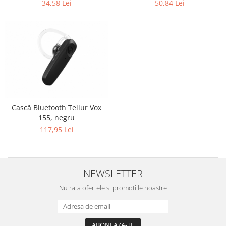
50,84 Lei
34,58 Lei
Sabloane scolare
Truse Geometrie, Rigle, Echere
Carti de colorat + poveste pentru
copii
Stampile copii
Panza de pictura
Cască Bluetooth Tellur Vox
155, negru
117,95 Lei
NEWSLETTER
Nu rata ofertele si promotiile noastre