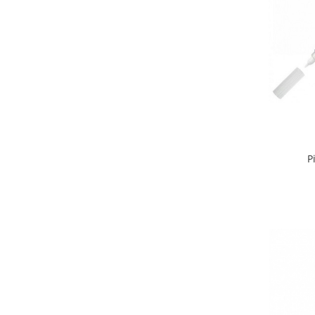
Stilouri scolare
Sabloane scolare
Truse Geometrie, Rigle, Echere
Carti de colorat + poveste pentru
copii
Stampile copii
Panza de pictura
P