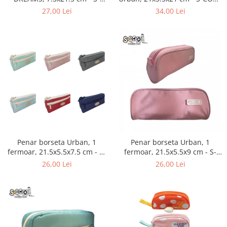
COOL SC2519
SC2576
27,00 Lei
34,00 Lei
Penar borseta Urban, 1
Penar borseta Urban, 1
fermoar, 21.5x5.5x7.5 cm - S-
fermoar, 21.5x5.5x9 cm - S-
COOL SC2855-56-57-60
COOL 2864-65-66
26,00 Lei
26,00 Lei