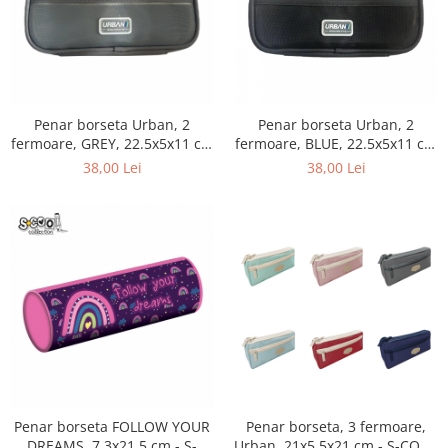
Sabloane scolare
Truse Geometrie, Rigle, Echere
Carti de colorat + poveste pentru
copii
Stampile copii
Penar borseta Urban, 2
Penar borseta Urban, 2
fermoare, GREY, 22.5x5x11 cm
fermoare, BLUE, 22.5x5x11 cm
Panza de pictura
- S-COOL SC2877
- S-COOL SC2874
38,00 Lei
38,00 Lei
Penar borseta FOLLOW YOUR
Penar borseta, 3 fermoare,
DREAMS, 7.3x21.5 cm - S-
Urban, 21x5.5x21 cm - S-COOL