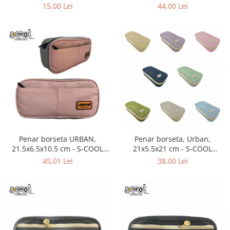
SC3118
COOL 2883
15,00 Lei
44,00 Lei
Hartie Quilling
Hartie glasata si creponata
Articole copii si cadouri
Penare
Penar 1 fermoar cu extensii
neechipat
Penar borseta neechipat
Penar 3 fermoare neechipat
Ghiozdane
Penar borseta URBAN,
Penar borseta, Urban,
Pensule
21.5x6.5x10.5 cm - S-COOL
21x5.5x21 cm - S-COOL
Plastilina / Lut
2884/2882
SC2578
45,01 Lei
38,00 Lei
Pixuri pentru copii
Pic si corectoare
Rollere scolare
Stilouri scolare