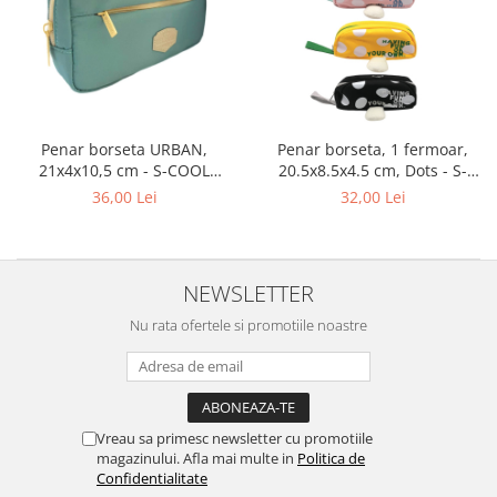
Penar borseta URBAN,
Penar borseta, 1 fermoar,
21x4x10,5 cm - S-COOL
20.5x8.5x4.5 cm, Dots - S-
SC2891-92
COOL SC3470
36,00 Lei
32,00 Lei
NEWSLETTER
Nu rata ofertele si promotiile noastre
Vreau sa primesc newsletter cu promotiile
magazinului. Afla mai multe in
Politica de
Confidentialitate