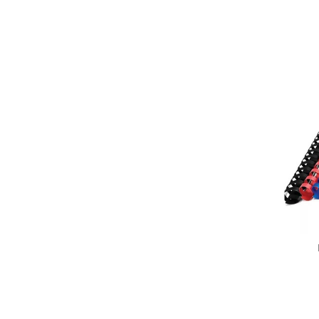
Stilouri scolare
Sabloane scolare
Truse Geometrie, Rigle, Echere
Carti de colorat + poveste pentru
copii
Stampile copii
Panza de pictura