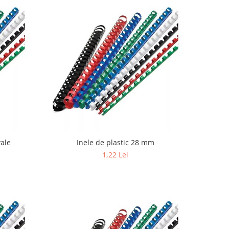
vale
Inele de plastic 28 mm
1,22 Lei