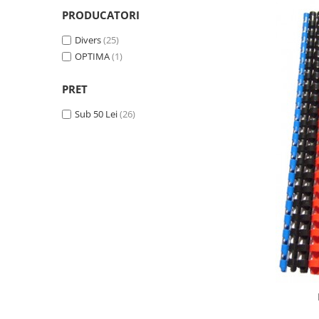
Foarfece scolare
PRODUCATORI
Hartie Quilling
Divers
(25)
OPTIMA
(1)
Hartie glasata si creponata
Articole copii si cadouri
PRET
Penare
Sub 50 Lei
(26)
Penar 1 fermoar cu extensii
neechipat
Penar borseta neechipat
Penar 3 fermoare neechipat
Ghiozdane
Pensule
Plastilina / Lut
Pixuri pentru copii
Pic si corectoare
Rollere scolare