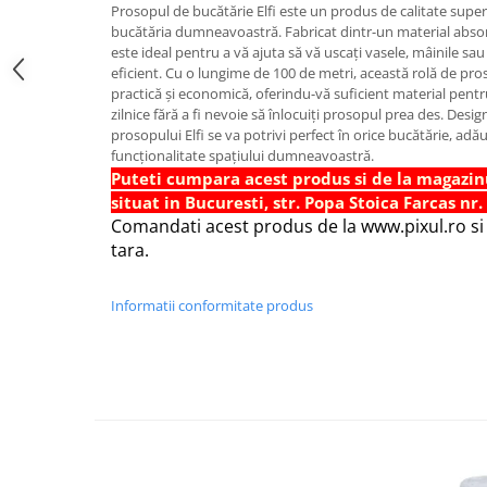
Prosopul de bucătărie Elfi este un produs de calitate superi
Foarfece scolare
bucătăria dumneavoastră. Fabricat dintr-un material absor
este ideal pentru a vă ajuta să vă uscați vasele, mâinile sa
Hartie Quilling
eficient. Cu o lungime de 100 de metri, această rolă de pr
Hartie glasata si creponata
practică și economică, oferindu-vă suficient material pentru
zilnice fără a fi nevoie să înlocuiți prosopul prea des. Desig
Articole copii si cadouri
prosopului Elfi se va potrivi perfect în orice bucătărie, adău
Penare
funcționalitate spațiului dumneavoastră.
Puteti cumpara acest produs si de la magazin
Penar 1 fermoar cu extensii
situat in Bucuresti, str. Popa Stoica Farcas nr.
neechipat
Comandati acest produs de la www.pixul.ro si v
Penar borseta neechipat
tara.
Penar 3 fermoare neechipat
Ghiozdane
Informatii conformitate produs
Pensule
Plastilina / Lut
Pixuri pentru copii
Pic si corectoare
Rollere scolare