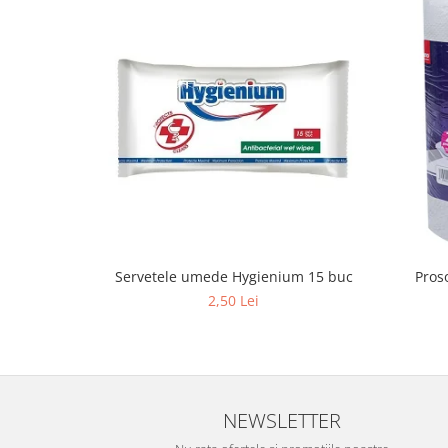
Stilouri scolare
Sabloane scolare
Truse Geometrie, Rigle, Echere
Carti de colorat + poveste pentru
copii
Stampile copii
Panza de pictura
Servetele umede Hygienium 15 buc
Pros
2,50 Lei
NEWSLETTER