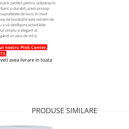
oară, perfect pentru utilizarea în
bant și durabil, acest prosop
u suprafețele de lucru în mod
osop de bucătărie este extrem de
 a vă desfășura activitățile
nul simplu și elegant al
gând un plus de stil și
ul nostru Pink Center,
 13.
eti avea livrare in toata
PRODUSE SIMILARE