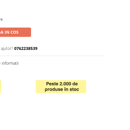
re
A IN COS
 ajutor?
0762238539
informatii