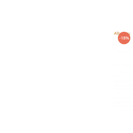
Stilouri scolare
Sabloane scolare
Truse Geometrie, Rigle, Echere
Carti de colorat + poveste pentru
copii
-18%
Stampile copii
Panza de pictura