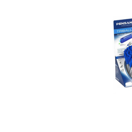
Foarfece scolare
Hartie Quilling
Hartie glasata si creponata
Articole copii si cadouri
Penare
Penar 1 fermoar cu extensii
neechipat
Penar borseta neechipat
Penar 3 fermoare neechipat
Ghiozdane
Pensule
Plastilina / Lut
Pixuri pentru copii
Pic si corectoare
Rollere scolare