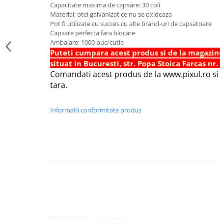
Capacitate maxima de capsare: 30 coli
Foarfece scolare
Material: otel galvanizat ce nu se oxideaza
Pot fi utilizate cu succes cu alte brand-uri de capsatoare
Hartie Quilling
Capsare perfecta fara blocare
Hartie glasata si creponata
Ambalare: 1000 buc/cutie
Puteti cumpara acest produs si de la magazin
Articole copii si cadouri
situat in Bucuresti, str. Popa Stoica Farcas nr.
Penare
Comandati acest produs de la www.pixul.ro si v
tara.
Penar 1 fermoar cu extensii
neechipat
Penar borseta neechipat
Informatii conformitate produs
Penar 3 fermoare neechipat
Ghiozdane
Pensule
Plastilina / Lut
Pixuri pentru copii
Pic si corectoare
Rollere scolare