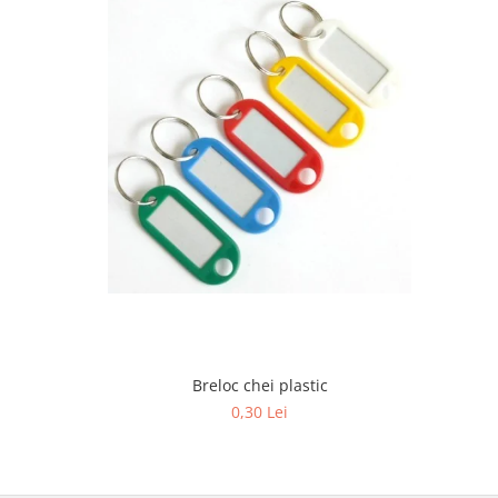
Stilouri scolare
Sabloane scolare
Truse Geometrie, Rigle, Echere
Carti de colorat + poveste pentru
copii
Stampile copii
Panza de pictura
Breloc chei plastic
0,30 Lei