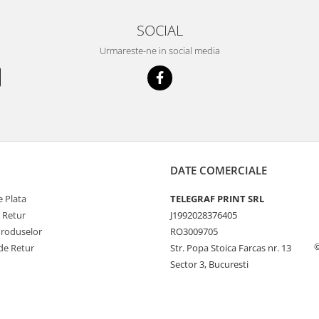
SOCIAL
Urmareste-ne in social media
DATE COMERCIALE
 Plata
TELEGRAF PRINT SRL
e Retur
J1992028376405
Produselor
RO3009705
©
de Retur
Str. Popa Stoica Farcas nr. 13
Sector 3, Bucuresti