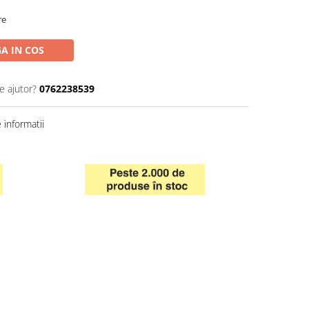
re
A IN COS
e ajutor?
0762238539
informatii