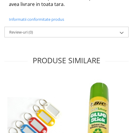
Sabloane scolare
avea livrare in toata tara.
Truse Geometrie, Rigle, Echere
Informatii conformitate produs
Carti de colorat + poveste pentru
copii
Review-uri
(0)
Stampile copii
Panza de pictura
PRODUSE SIMILARE