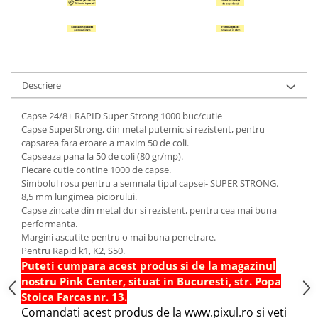
Hartie Quilling
Hartie glasata si creponata
Articole copii si cadouri
Penare
Descriere
Penar 1 fermoar cu extensii
neechipat
Capse 24/8+ RAPID Super Strong 1000 buc/cutie
Capse SuperStrong, din metal puternic si rezistent, pentru
Penar borseta neechipat
capsarea fara eroare a maxim 50 de coli.
Penar 3 fermoare neechipat
Capseaza pana la 50 de coli (80 gr/mp).
Fiecare cutie contine 1000 de capse.
Ghiozdane
Simbolul rosu pentru a semnala tipul capsei- SUPER STRONG.
Pensule
8,5 mm lungimea piciorului.
Capse zincate din metal dur si rezistent, pentru cea mai buna
Plastilina / Lut
performanta.
Pixuri pentru copii
Margini ascutite pentru o mai buna penetrare.
Pentru Rapid k1, K2, S50.
Pic si corectoare
Puteti cumpara acest produs si de la magazinul
Rollere scolare
nostru Pink Center, situat in Bucuresti, str. Popa
Stoica Farcas nr. 13.
Stilouri scolare
Comandati acest produs de la www.pixul.ro si veti