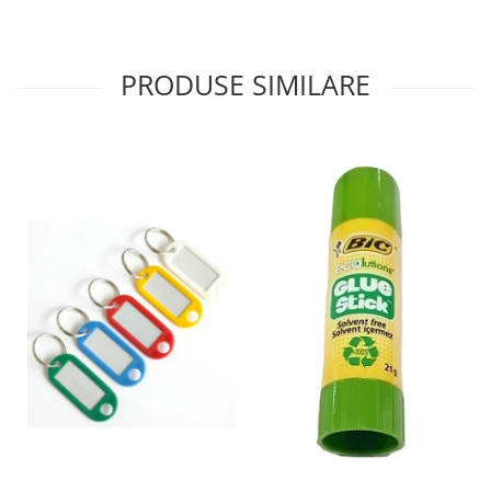
Sabloane scolare
Truse Geometrie, Rigle, Echere
PRODUSE SIMILARE
Carti de colorat + poveste pentru
copii
Stampile copii
Panza de pictura