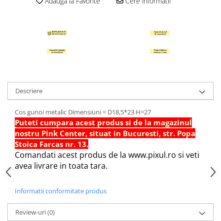
Adauga la Favorite
Cere informatii
Hartie Quilling
Hartie glasata si creponata
Articole copii si cadouri
Penare
Penar 1 fermoar cu extensii
neechipat
Descriere
Penar borseta neechipat
Penar 3 fermoare neechipat
Cos gunoi metalic Dimensiuni = D18,5*23 H=27
Ghiozdane
Puteti cumpara acest produs si de la magazinul
nostru Pink Center, situat in Bucuresti, str. Popa
Pensule
Stoica Farcas nr. 13.
Plastilina / Lut
Comandati acest produs de la www.pixul.ro si veti
Pixuri pentru copii
avea livrare in toata tara.
Pic si corectoare
Informatii conformitate produs
Rollere scolare
Stilouri scolare
Review-uri
(0)