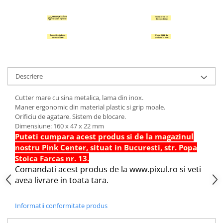
Hartie Quilling
Hartie glasata si creponata
Articole copii si cadouri
Penare
Penar 1 fermoar cu extensii
Descriere
neechipat
Penar borseta neechipat
Cutter mare cu sina metalica, lama din inox.
Penar 3 fermoare neechipat
Maner ergonomic din material plastic si grip moale.
Orificiu de agatare. Sistem de blocare.
Ghiozdane
Dimensiune: 160 x 47 x 22 mm
Pensule
Puteti cumpara acest produs si de la magazinul
nostru Pink Center, situat in Bucuresti, str. Popa
Plastilina / Lut
Stoica Farcas nr. 13.
Pixuri pentru copii
Comandati acest produs de la www.pixul.ro si veti
avea livrare in toata tara.
Pic si corectoare
Rollere scolare
Informatii conformitate produs
Stilouri scolare