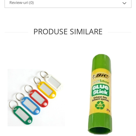
Review-uri
(0)
Sabloane scolare
Truse Geometrie, Rigle, Echere
Carti de colorat + poveste pentru
copii
PRODUSE SIMILARE
Stampile copii
Panza de pictura