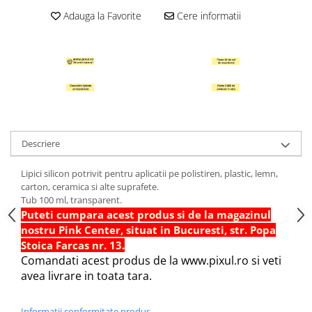
Hartie Quilling
Adauga la Favorite
Cere informatii
Hartie glasata si creponata
Articole copii si cadouri
Penare
Penar 1 fermoar cu extensii
neechipat
Penar borseta neechipat
Descriere
Penar 3 fermoare neechipat
Ghiozdane
Lipici silicon potrivit pentru aplicatii pe polistiren, plastic, lemn,
carton, ceramica si alte suprafete.
Pensule
Tub 100 ml, transparent.
Plastilina / Lut
Puteti cumpara acest produs si de la magazinul
nostru Pink Center, situat in Bucuresti, str. Popa
Pixuri pentru copii
Stoica Farcas nr. 13.
Pic si corectoare
Comandati acest produs de la www.pixul.ro si veti
avea livrare in toata tara.
Rollere scolare
Stilouri scolare
Informatii conformitate produs