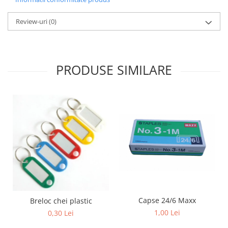
Sabloane scolare
Truse Geometrie, Rigle, Echere
Review-uri
(0)
Carti de colorat + poveste pentru
copii
Stampile copii
PRODUSE SIMILARE
Panza de pictura
Capse 24/6 Maxx
Breloc chei plastic
1,00 Lei
0,30 Lei