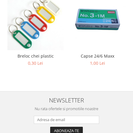
Sabloane scolare
Truse Geometrie, Rigle, Echere
Carti de colorat + poveste pentru
copii
Stampile copii
Panza de pictura
Capse 24/6 Maxx
Breloc chei plastic
1,00 Lei
0,30 Lei
NEWSLETTER
Nu rata ofertele si promotiile noastre