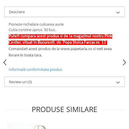
Hartie Quilling
Descriere
Hartie glasata si creponata
Articole copii si cadouri
Pioneze nichelate culoarea aurie
Cutia contine aprox. 50 buc.
Penare
Puteti cumpara acest produs si de la magazinul nostru Pink
Penar 1 fermoar cu extensii
Center, situat in Bucuresti, str. Popa Stoica Farcas nr. 13
.
neechipat
Comandati acest produs de la www.papetaria.ro si veti avea
Penar borseta neechipat
livrare in toata tara.
Penar 3 fermoare neechipat
Ghiozdane
Informatii conformitate produs
Pensule
Review-uri
(0)
Plastilina / Lut
Pixuri pentru copii
Pic si corectoare
PRODUSE SIMILARE
Rollere scolare
Stilouri scolare