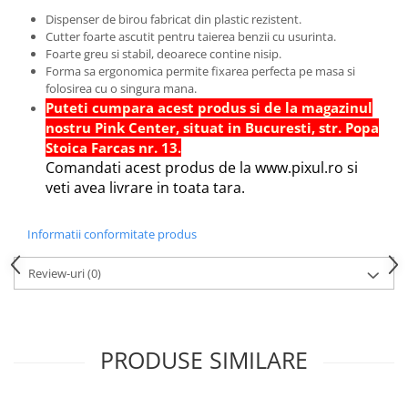
Hartie Quilling
Dispenser de birou fabricat din plastic rezistent.
Cutter foarte ascutit pentru taierea benzii cu usurinta.
Hartie glasata si creponata
Foarte greu si stabil, deoarece contine nisip.
Forma sa ergonomica permite fixarea perfecta pe masa si
Articole copii si cadouri
folosirea cu o singura mana.
Penare
Puteti cumpara acest produs si de la magazinul
nostru Pink Center, situat in Bucuresti, str. Popa
Penar 1 fermoar cu extensii
Stoica Farcas nr. 13.
neechipat
Comandati acest produs de la www.pixul.ro si
Penar borseta neechipat
veti avea livrare in toata tara.
Penar 3 fermoare neechipat
Ghiozdane
Informatii conformitate produs
Pensule
Review-uri
(0)
Plastilina / Lut
Pixuri pentru copii
Pic si corectoare
PRODUSE SIMILARE
Rollere scolare
Stilouri scolare