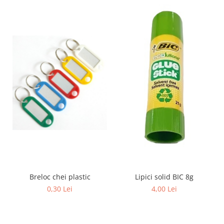
Sabloane scolare
Truse Geometrie, Rigle, Echere
Carti de colorat + poveste pentru
copii
Stampile copii
Panza de pictura
Breloc chei plastic
Lipici solid BIC 8g
0,30 Lei
4,00 Lei