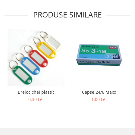
Sabloane scolare
Truse Geometrie, Rigle, Echere
PRODUSE SIMILARE
Carti de colorat + poveste pentru
copii
Stampile copii
Panza de pictura
Capse 24/6 Maxx
Breloc chei plastic
1,00 Lei
0,30 Lei