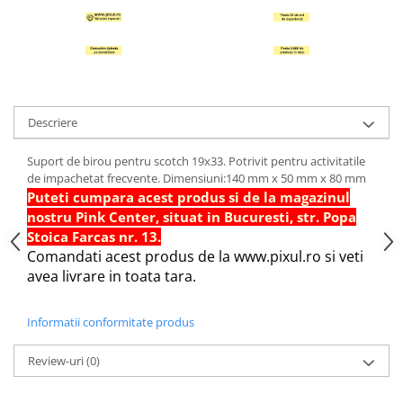
Hartie Quilling
Hartie glasata si creponata
Articole copii si cadouri
Penare
Descriere
Penar 1 fermoar cu extensii
neechipat
Suport de birou pentru scotch 19x33. Potrivit pentru activitatile
Penar borseta neechipat
de impachetat frecvente. Dimensiuni:140 mm x 50 mm x 80 mm
Penar 3 fermoare neechipat
Puteti cumpara acest produs si de la magazinul
Ghiozdane
nostru Pink Center, situat in Bucuresti, str. Popa
Stoica Farcas nr. 13.
Pensule
Comandati acest produs de la www.pixul.ro si veti
Plastilina / Lut
avea livrare in toata tara.
Pixuri pentru copii
Informatii conformitate produs
Pic si corectoare
Rollere scolare
Review-uri
(0)
Stilouri scolare