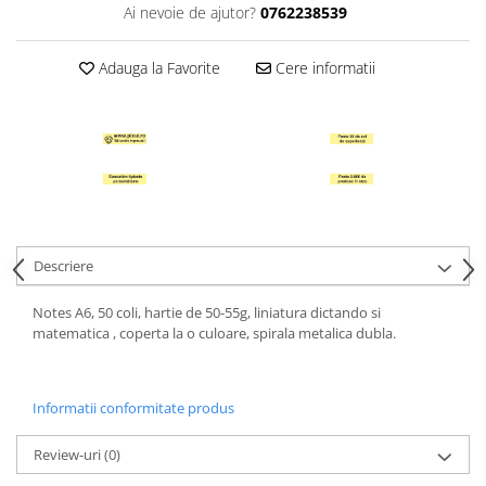
Ai nevoie de ajutor?
0762238539
Hartie Quilling
Hartie glasata si creponata
Adauga la Favorite
Cere informatii
Articole copii si cadouri
Penare
Penar 1 fermoar cu extensii
neechipat
Penar borseta neechipat
Penar 3 fermoare neechipat
Ghiozdane
Descriere
Pensule
Notes A6, 50 coli, hartie de 50-55g, liniatura dictando si
Plastilina / Lut
matematica , coperta la o culoare, spirala metalica dubla.
Pixuri pentru copii
Pic si corectoare
Informatii conformitate produs
Rollere scolare
Review-uri
(0)
Stilouri scolare