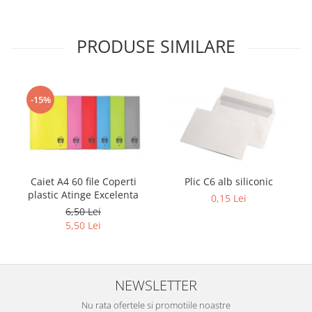
Sabloane scolare
Truse Geometrie, Rigle, Echere
PRODUSE SIMILARE
Carti de colorat + poveste pentru
copii
Stampile copii
-15%
Panza de pictura
Caiet A4 60 file Coperti
Plic C6 alb siliconic
plastic Atinge Excelenta
0,15 Lei
6,50 Lei
5,50 Lei
NEWSLETTER
Nu rata ofertele si promotiile noastre