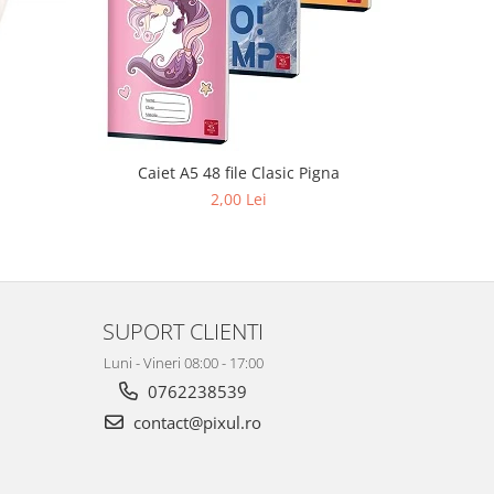
Caiet A5 48 file Clasic Pigna
Caiet A4 s
2,00 Lei
SUPORT CLIENTI
Luni - Vineri 08:00 - 17:00
0762238539
contact@pixul.ro