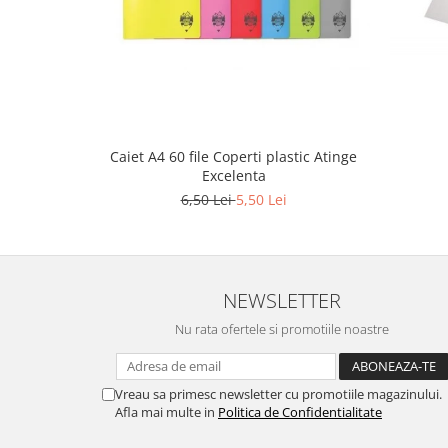
Stilouri scolare
Sabloane scolare
Truse Geometrie, Rigle, Echere
Carti de colorat + poveste pentru
copii
Stampile copii
Caiet A4 60 file Coperti plastic Atinge
Excelenta
Panza de pictura
6,50 Lei
5,50 Lei
NEWSLETTER
Nu rata ofertele si promotiile noastre
Vreau sa primesc newsletter cu promotiile magazinului.
Afla mai multe in
Politica de Confidentialitate