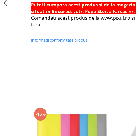
Puteti cumpara acest produs si de la magazin
Foarfece scolare
situat in Bucuresti, str. Popa Stoica Farcas nr.
Hartie Quilling
Comandati acest produs de la www.pixul.ro si v
tara.
Hartie glasata si creponata
Articole copii si cadouri
Informatii conformitate produs
Penare
Penar 1 fermoar cu extensii
neechipat
Penar borseta neechipat
Penar 3 fermoare neechipat
Ghiozdane
Pensule
Plastilina / Lut
Pixuri pentru copii
-15%
Pic si corectoare
Rollere scolare