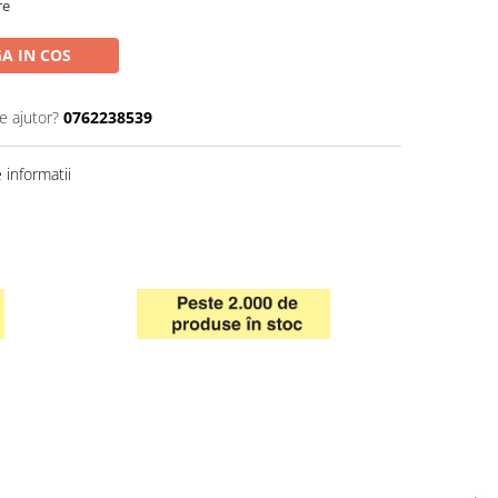
re
A IN COS
e ajutor?
0762238539
informatii