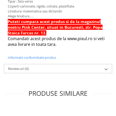
Tipar : fata verso
Sabloane scolare
Coperti cartonate, rigide, colrate, plastifiate.
Truse Geometrie, Rigle, Echere
Liniatura: matematica sau dictando
Alege liniatura ....
Carti de colorat + poveste pentru
Puteti cumpara acest produs si de la magazinul
copii
nostru Pink Center, situat in Bucuresti, str. Popa
Stampile copii
Stoica Farcas nr. 13.
Comandati acest produs de la www.pixul.ro si veti
Panza de pictura
avea livrare in toata tara.
Informatii conformitate produs
Review-uri
(0)
PRODUSE SIMILARE