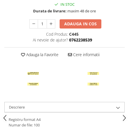
IN STOC
Hartie Quilling
Durata de livrare:
maxim 48 de ore
Hartie glasata si creponata
Articole copii si cadouri
ADAUGA IN COS
Penare
Cod Produs:
C445
Ai nevoie de ajutor?
0762238539
Penar 1 fermoar cu extensii
neechipat
Penar borseta neechipat
Adauga la Favorite
Cere informatii
Penar 3 fermoare neechipat
Ghiozdane
Pensule
Plastilina / Lut
Pixuri pentru copii
Pic si corectoare
Descriere
Rollere scolare
Registru format A4
Stilouri scolare
Numar de file: 100