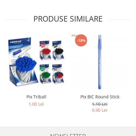
Sabloane scolare
Truse Geometrie, Rigle, Echere
PRODUSE SIMILARE
Carti de colorat + poveste pentru
copii
Stampile copii
-18%
Panza de pictura
Pix Triball
Pix BIC Round Stick
1,00 Lei
1,10 Lei
0,90 Lei