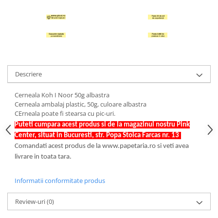
Hartie Quilling
Hartie glasata si creponata
Articole copii si cadouri
Penare
Penar 1 fermoar cu extensii
Descriere
neechipat
Penar borseta neechipat
Cerneala Koh I Noor 50g albastra
Penar 3 fermoare neechipat
Cerneala ambalaj plastic, 50g, culoare albastra
CErneala poate fi stearsa cu pic-uri.
Ghiozdane
Puteti cumpara acest produs si de la magazinul nostru Pink
Pensule
Center, situat in Bucuresti, str. Popa Stoica Farcas nr. 13
.
Plastilina / Lut
Comandati acest produs de la www.papetaria.ro si veti avea
livrare in toata tara.
Pixuri pentru copii
Pic si corectoare
Informatii conformitate produs
Rollere scolare
Review-uri
(0)
Stilouri scolare