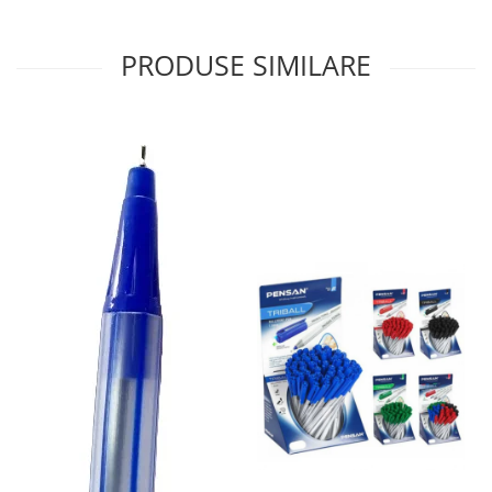
Sabloane scolare
Truse Geometrie, Rigle, Echere
PRODUSE SIMILARE
Carti de colorat + poveste pentru
copii
Stampile copii
Panza de pictura