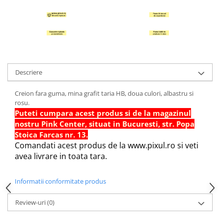
Hartie Quilling
Hartie glasata si creponata
Articole copii si cadouri
Penare
Penar 1 fermoar cu extensii
Descriere
neechipat
Penar borseta neechipat
Creion fara guma, mina grafit taria HB, doua culori, albastru si
rosu.
Penar 3 fermoare neechipat
Puteti cumpara acest produs si de la magazinul
Ghiozdane
nostru Pink Center, situat in Bucuresti, str. Popa
Pensule
Stoica Farcas nr. 13.
Comandati acest produs de la www.pixul.ro si veti
Plastilina / Lut
avea livrare in toata tara.
Pixuri pentru copii
Pic si corectoare
Informatii conformitate produs
Rollere scolare
Review-uri
(0)
Stilouri scolare