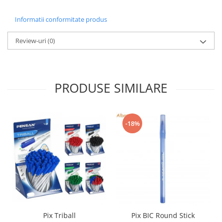
Sabloane scolare
Informatii conformitate produs
Truse Geometrie, Rigle, Echere
Carti de colorat + poveste pentru
Review-uri
(0)
copii
Stampile copii
Panza de pictura
PRODUSE SIMILARE
-18%
Pix Triball
Pix BIC Round Stick