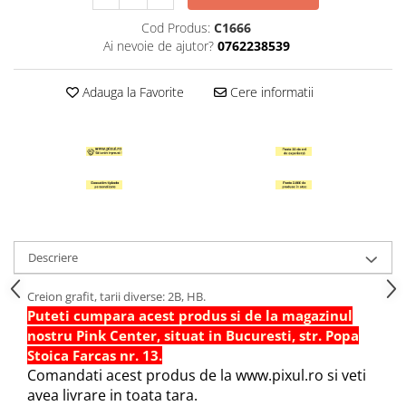
Hartie Quilling
Cod Produs:
C1666
Hartie glasata si creponata
Ai nevoie de ajutor?
0762238539
Articole copii si cadouri
Adauga la Favorite
Cere informatii
Penare
Penar 1 fermoar cu extensii
neechipat
Penar borseta neechipat
Penar 3 fermoare neechipat
Ghiozdane
Pensule
Descriere
Plastilina / Lut
Creion grafit, tarii diverse: 2B, HB.
Pixuri pentru copii
Puteti cumpara acest produs si de la magazinul
Pic si corectoare
nostru Pink Center, situat in Bucuresti, str. Popa
Stoica Farcas nr. 13.
Rollere scolare
Comandati acest produs de la www.pixul.ro si veti
Stilouri scolare
avea livrare in toata tara.