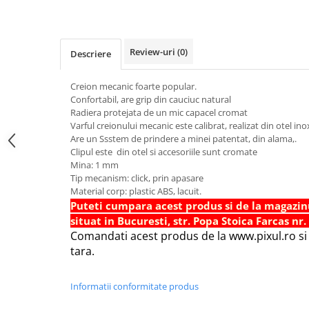
Foarfece scolare
Hartie Quilling
Review-uri
(0)
Descriere
Hartie glasata si creponata
Articole copii si cadouri
Creion mecanic foarte popular.
Penare
Confortabil, are grip din cauciuc natural
Radiera protejata de un mic capacel cromat
Penar 1 fermoar cu extensii
Varful creionului mecanic este calibrat, realizat din otel in
neechipat
Are un Ssstem de prindere a minei patentat, din alama,.
Clipul este din otel si accesoriile sunt cromate
Penar borseta neechipat
Mina: 1 mm
Penar 3 fermoare neechipat
Tip mecanism: click, prin apasare
Ghiozdane
Material corp: plastic ABS, lacuit.
Puteti cumpara acest produs si de la magazin
Pensule
situat in Bucuresti, str. Popa Stoica Farcas nr.
Plastilina / Lut
Comandati acest produs de la www.pixul.ro si v
tara.
Pixuri pentru copii
Pic si corectoare
Informatii conformitate produs
Rollere scolare