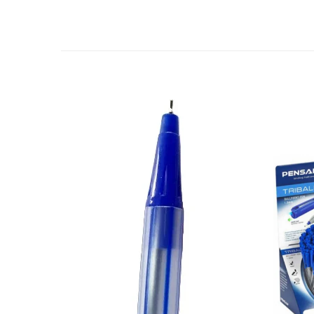
Stilouri scolare
Sabloane scolare
Truse Geometrie, Rigle, Echere
Carti de colorat + poveste pentru
copii
Stampile copii
Panza de pictura