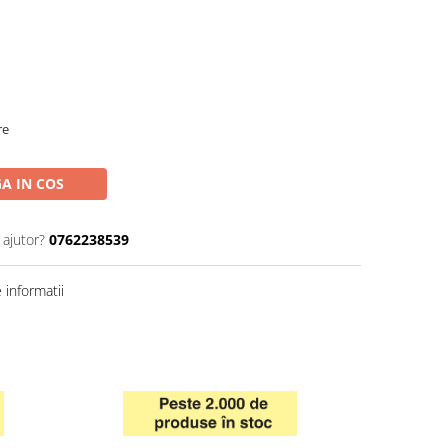
re
A IN COS
 ajutor?
0762238539
informatii