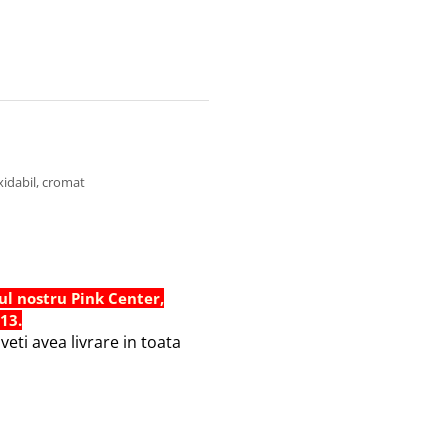
oxidabil, cromat
ul nostru Pink Center,
 13.
eti avea livrare in toata