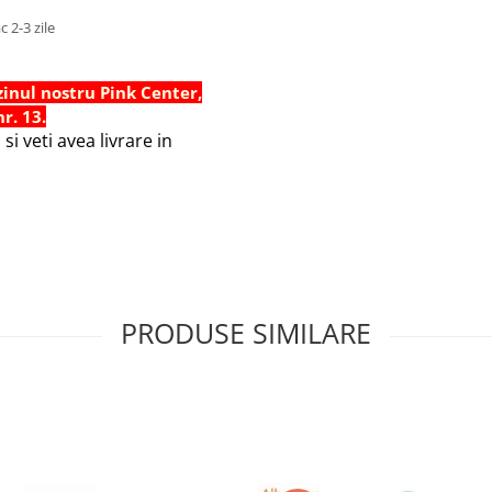
 2-3 zile
inul nostru Pink Center,
r. 13.
i veti avea livrare in
PRODUSE SIMILARE