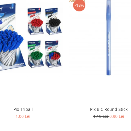
-18%
Pix Triball
Pix BIC Round Stick
1,00 Lei
1,10 Lei
0,90 Lei