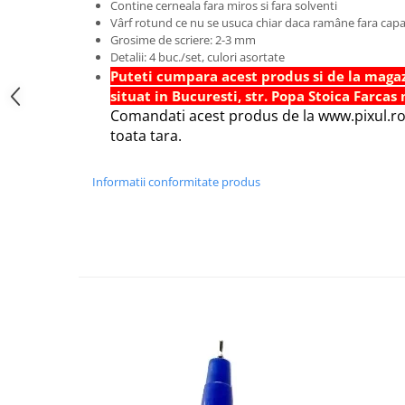
Contine cerneala fara miros si fara solventi
Foarfece scolare
Vârf rotund ce nu se usuca chiar daca ramâne fara capac
Grosime de scriere: 2-3 mm
Hartie Quilling
Detalii: 4 buc./set, culori asortate
Hartie glasata si creponata
Puteti cumpara acest produs si de la magaz
situat in Bucuresti, str. Popa Stoica Farcas n
Articole copii si cadouri
Comandati acest produs de la www.pixul.ro s
Penare
toata tara.
Penar 1 fermoar cu extensii
neechipat
Informatii conformitate produs
Penar borseta neechipat
Penar 3 fermoare neechipat
Ghiozdane
Pensule
Plastilina / Lut
Pixuri pentru copii
Pic si corectoare
Rollere scolare