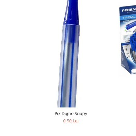
Stilouri scolare
Sabloane scolare
Truse Geometrie, Rigle, Echere
Carti de colorat + poveste pentru
copii
Stampile copii
Panza de pictura
Pix Digno Snapy
0,50 Lei