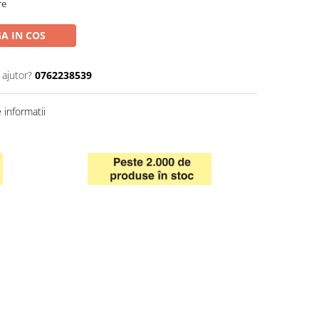
re
A IN COS
 ajutor?
0762238539
informatii