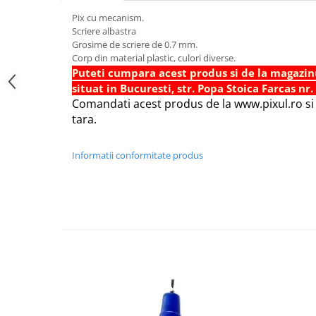
Foarfece scolare
Pix cu mecanism.
Scriere albastra
Hartie Quilling
Grosime de scriere de 0.7 mm.
Hartie glasata si creponata
Corp din material plastic, culori diverse.
Puteti cumpara acest produs si de la magazin
Articole copii si cadouri
situat in Bucuresti, str. Popa Stoica Farcas nr.
Penare
Comandati acest produs de la www.pixul.ro si v
tara.
Penar 1 fermoar cu extensii
neechipat
Informatii conformitate produs
Penar borseta neechipat
Penar 3 fermoare neechipat
Ghiozdane
Pensule
Plastilina / Lut
Pixuri pentru copii
Pic si corectoare
Rollere scolare