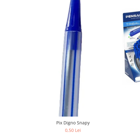
Stilouri scolare
Sabloane scolare
Truse Geometrie, Rigle, Echere
Carti de colorat + poveste pentru
copii
Stampile copii
Panza de pictura
Pix Digno Snapy
0,50 Lei