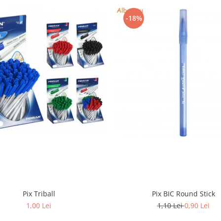
-18%
Pix Triball
Pix BIC Round Stick
1,00 Lei
1,10 Lei
0,90 Lei