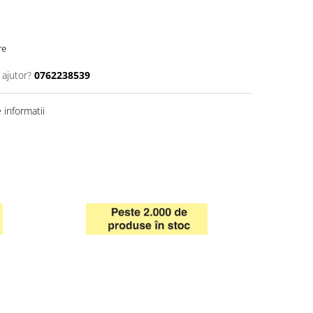
re
 ajutor?
0762238539
informatii