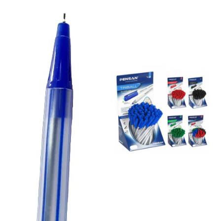
Sabloane scolare
Truse Geometrie, Rigle, Echere
Carti de colorat + poveste pentru
copii
Stampile copii
Panza de pictura