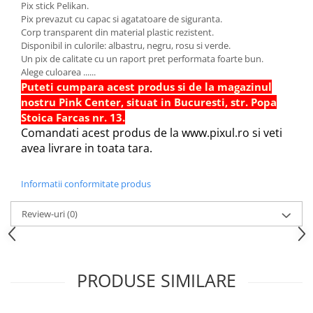
Pix stick Pelikan.
Hartie Quilling
Pix prevazut cu capac si agatatoare de siguranta.
Corp transparent din material plastic rezistent.
Hartie glasata si creponata
Disponibil in culorile: albastru, negru, rosu si verde.
Articole copii si cadouri
Un pix de calitate cu un raport pret performata foarte bun.
Alege culoarea ......
Penare
Puteti cumpara acest produs si de la magazinul
Penar 1 fermoar cu extensii
nostru Pink Center, situat in Bucuresti, str. Popa
neechipat
Stoica Farcas nr. 13.
Comandati acest produs de la www.pixul.ro si veti
Penar borseta neechipat
avea livrare in toata tara.
Penar 3 fermoare neechipat
Ghiozdane
Informatii conformitate produs
Pensule
Plastilina / Lut
Review-uri
(0)
Pixuri pentru copii
Pic si corectoare
PRODUSE SIMILARE
Rollere scolare
Stilouri scolare