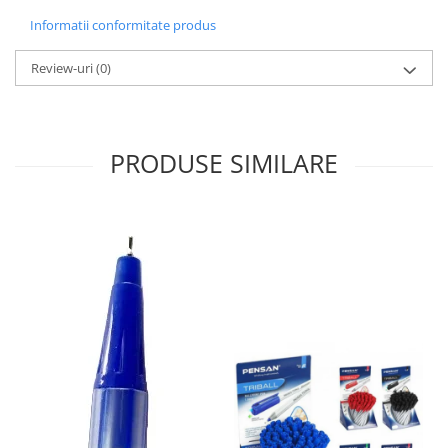
Sabloane scolare
Informatii conformitate produs
Truse Geometrie, Rigle, Echere
Review-uri
(0)
Carti de colorat + poveste pentru
copii
Stampile copii
Panza de pictura
PRODUSE SIMILARE