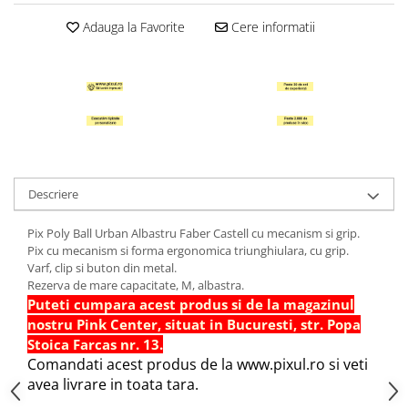
Hartie Quilling
Adauga la Favorite
Cere informatii
Hartie glasata si creponata
Articole copii si cadouri
Penare
Penar 1 fermoar cu extensii
neechipat
Penar borseta neechipat
Descriere
Penar 3 fermoare neechipat
Ghiozdane
Pix Poly Ball Urban Albastru Faber Castell cu mecanism si grip.
Pensule
Pix cu mecanism si forma ergonomica triunghiulara, cu grip.
Varf, clip si buton din metal.
Plastilina / Lut
Rezerva de mare capacitate, M, albastra.
Puteti cumpara acest produs si de la magazinul
Pixuri pentru copii
nostru Pink Center, situat in Bucuresti, str. Popa
Pic si corectoare
Stoica Farcas nr. 13.
Rollere scolare
Comandati acest produs de la www.pixul.ro si veti
avea livrare in toata tara.
Stilouri scolare