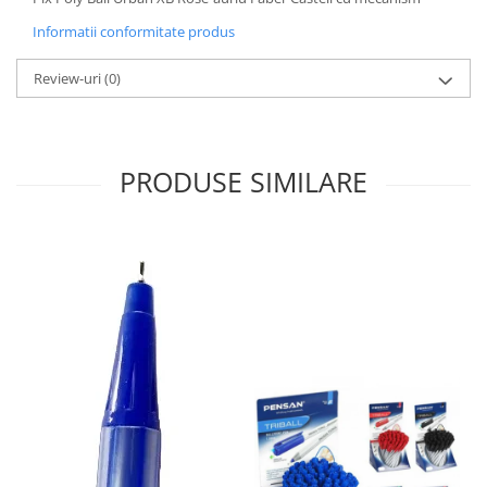
Sabloane scolare
Informatii conformitate produs
Truse Geometrie, Rigle, Echere
Carti de colorat + poveste pentru
Review-uri
(0)
copii
Stampile copii
Panza de pictura
PRODUSE SIMILARE