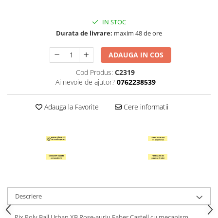
Hartie Quilling
IN STOC
Hartie glasata si creponata
Durata de livrare:
maxim 48 de ore
Articole copii si cadouri
Penare
ADAUGA IN COS
Penar 1 fermoar cu extensii
Cod Produs:
C2319
neechipat
Ai nevoie de ajutor?
0762238539
Penar borseta neechipat
Penar 3 fermoare neechipat
Adauga la Favorite
Cere informatii
Ghiozdane
Pensule
Plastilina / Lut
Pixuri pentru copii
Pic si corectoare
Rollere scolare
Descriere
Stilouri scolare
Pix Poly Ball Urban XB Rose-auriu Faber Castell cu mecanism