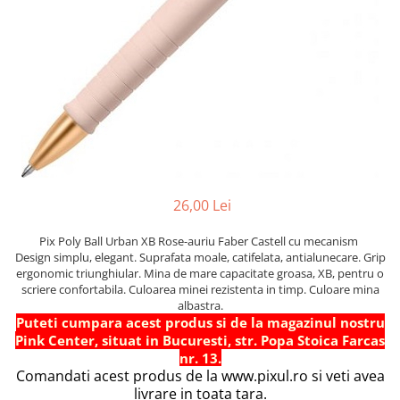
Indigo
Folie de laminare documente
Linere
Scotch
Curatare mobila
Hobby si creativitate
Post-it
Folie Stretch
Markere Vopsea
SCotch
Insecticide
Accesorii lucru manual
Scotch Hartie
Plicuri
Inele de plastic pentru indosariere
Creioane mecanice
Odorizante
Abtibilde diverse
Scotch Dublu Adeziv
Plicuri albe
Mape din carton
Mine creion mecanic
Accesorii Pasti
Plicuri maro
Mape si serviete din plastic
Gume de sters
Figurine Polistiren
Plicuri antisoc cu bule
Separatoare, intercalatoare si
Tusuri
Cartoane si hartii speciale pentru
Plic curierat port document
indexi
Kraft si lucru manual
Suporturi instrumente de scris
Rola casa de marcat
Suport dosare
Perforatoare Hobby
Cerneala si rezerve de cerneala
Notes-uri
26,00 Lei
Sclipiciuri si lipiciuri
Tavite corespondenta
Rezerve pix
Accesorii iarna
Etichete autoadezive pentru
Suporturi pentru carti de vizita
Pix Poly Ball Urban XB Rose-auriu Faber Castell cu mecanism
preturi
Produse de Arta si Grafica
Jocuri tip LEGO
Design simplu, elegant. Suprafata moale, catifelata, antialunecare. Grip
ergonomic triunghiular. Mina de mare capacitate groasa, XB, pentru o
Etichete autocolante A4
Carti de colorat pentru copii
scriere confortabila. Culoarea minei rezistenta in timp. Culoare mina
Calc si hartie milimetrica
Creta scolara
albastra.
Puteti cumpara acest produs si de la magazinul nostru
Role Flipchart si Plotter
Produse scolare Diverse
Pink Center, situat in Bucuresti, str. Popa Stoica Farcas
nr. 13.
Hartie imprimanta tip tractor
Etichete scolare
Comandati acest produs de la www.pixul.ro si veti avea
Foarfece scolare
livrare in toata tara.