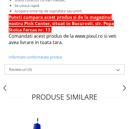
Hartie Quilling
Se usuca rapid.
Acopera orice tip de suprafata sau print.
Hartie glasata si creponata
Puteti cumpara acest produs si de la magazinul
nostru Pink Center, situat in Bucuresti, str. Popa
Articole copii si cadouri
Stoica Farcas nr. 13.
Penare
Comandati acest produs de la www.pixul.ro si veti
Penar 1 fermoar cu extensii
avea livrare in toata tara.
neechipat
Penar borseta neechipat
Informatii conformitate produs
Penar 3 fermoare neechipat
Ghiozdane
Review-uri
(0)
Pensule
Plastilina / Lut
PRODUSE SIMILARE
Pixuri pentru copii
Pic si corectoare
Rollere scolare
Stilouri scolare