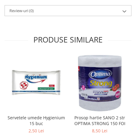
Sabloane scolare
Review-uri
(0)
Truse Geometrie, Rigle, Echere
Carti de colorat + poveste pentru
copii
Stampile copii
PRODUSE SIMILARE
Panza de pictura
Servetele umede Hygienium
Prosop hartie SANO 2 str
15 buc
OPTIMA STRONG 150 FOI
2,50 Lei
8,50 Lei