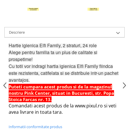
Hartie Quilling
Hartie glasata si creponata
Articole copii si cadouri
Penare
Descriere
Penar 1 fermoar cu extensii
Hartie igienica Elfi Family, 2 straturi, 24 role
neechipat
Alege pentru familia ta un plus de calitate si
Penar borseta neechipat
prospetime!
Penar 3 fermoare neechipat
Cu totii vor indragi hartia igienica Elfi Family fiindca
Ghiozdane
este rezistenta, catifelata si se distribuie intr-un pachet
Pensule
avantajos.
Puteti cumpara acest produs si de la magazinul
Plastilina / Lut
nostru Pink Center, situat in Bucuresti, str. Popa
Pixuri pentru copii
Stoica Farcas nr. 13.
Pic si corectoare
Comandati acest produs de la www.pixul.ro si veti
avea livrare in toata tara.
Rollere scolare
Stilouri scolare
Informatii conformitate produs