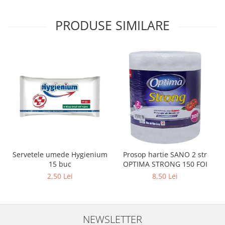
Sabloane scolare
Truse Geometrie, Rigle, Echere
PRODUSE SIMILARE
Carti de colorat + poveste pentru
copii
Stampile copii
Panza de pictura
Servetele umede Hygienium
Prosop hartie SANO 2 str
15 buc
OPTIMA STRONG 150 FOI
2,50 Lei
8,50 Lei
NEWSLETTER