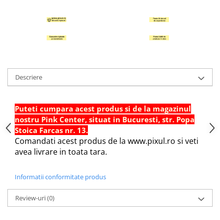
Hartie Quilling
Hartie glasata si creponata
Articole copii si cadouri
Penare
Penar 1 fermoar cu extensii
Descriere
neechipat
Penar borseta neechipat
Penar 3 fermoare neechipat
Puteti cumpara acest produs si de la magazinul
Ghiozdane
nostru Pink Center, situat in Bucuresti, str. Popa
Stoica Farcas nr. 13.
Pensule
Comandati acest produs de la www.pixul.ro si veti
Plastilina / Lut
avea livrare in toata tara.
Pixuri pentru copii
Informatii conformitate produs
Pic si corectoare
Rollere scolare
Review-uri
(0)
Stilouri scolare