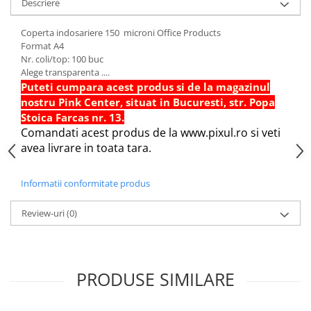
Descriere
Hartie Quilling
Coperta indosariere 150 microni Office Products
Hartie glasata si creponata
Format A4
Articole copii si cadouri
Nr. coli/top: 100 buc
Alege transparenta ....
Penare
Puteti cumpara acest produs si de la magazinul
Penar 1 fermoar cu extensii
nostru Pink Center, situat in Bucuresti, str. Popa
neechipat
Stoica Farcas nr. 13.
Penar borseta neechipat
Comandati acest produs de la www.pixul.ro si veti
avea livrare in toata tara.
Penar 3 fermoare neechipat
Ghiozdane
Informatii conformitate produs
Pensule
Plastilina / Lut
Review-uri
(0)
Pixuri pentru copii
Pic si corectoare
PRODUSE SIMILARE
Rollere scolare
Stilouri scolare