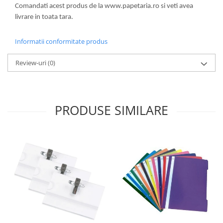
Sabloane scolare
Comandati acest produs de la www.papetaria.ro si veti avea
livrare in toata tara.
Truse Geometrie, Rigle, Echere
Carti de colorat + poveste pentru
Informatii conformitate produs
copii
Stampile copii
Review-uri
(0)
Panza de pictura
PRODUSE SIMILARE