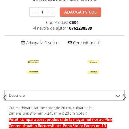
Hartie Quilling
ADAUGA IN COS
Hartie glasata si creponata
Cod Produs:
C604
Articole copii si cadouri
Ai nevoie de ajutor?
0762238539
Penare
Penar 1 fermoar cu extensii
Adauga la Favorite
Cere informatii
neechipat
Penar borseta neechipat
Penar 3 fermoare neechipat
Ghiozdane
Pensule
Plastilina / Lut
Descriere
Pixuri pentru copii
Pic si corectoare
Cutie arhivare, latime cotor de 20 cm, culoare alba.
Dimensiuni: 345 mm x 245 mm x 20 cm (cotor)
Rollere scolare
Puteti cumpara acest produs si de la magazinul nostru Pink
Stilouri scolare
Center, situat in Bucuresti, str. Popa Stoica Farcas nr. 13
.