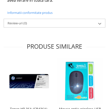
avea livrare in toata tara.
Sabloane scolare
Truse Geometrie, Rigle, Echere
Informatii conformitate produs
Carti de colorat + poveste pentru
copii
Review-uri
(0)
Stampile copii
Panza de pictura
PRODUSE SIMILARE
Toner HP 36A (CB436A),
Mouse optic wireless USB