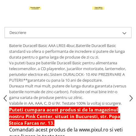
Hartie Quilling
Hartie glasata si creponata
Articole copii si cadouri
Descriere
Penare
Penar 1 fermoar cu extensii
Baterie Duracell Basic AAA LR03 4buc.Bateriile Duracell Basic
neechipat
standard va ofera o performanta de incredere si putere de lunga
Penar borseta neechipat
durata pentru o gama larga de produse de zi cu zi.
Va puteti baza pe bateriile Duracell Basic pentru alimentarea
Penar 3 fermoare neechipat
telecomenzilor, a CD playerelor, jucariilor motorizate, lanternelor,
Ghiozdane
periutelor electrice etc.Sistem DURALOCK- 10 ANI PREZERVARE A
PUTERII**garantate cu pana la 10 ani de depozitare.
Pensule
Dureaza mult mai mult, putere de lunga durata garantata (versus
Plastilina / Lut
bateriile normale de zinc-carbon). Folosite cel mai bine intr-o
gama variata de produse pentru uz zilnic.
Pixuri pentru copii
Valabile in AA, AAA, C, D si 9V. Testate 100% la voltaj si scurgere.
Puteti cumpara acest produs si de la magazinul
Pic si corectoare
nostru Pink Center, situat in Bucuresti, str. Popa
Rollere scolare
Stoica Farcas nr. 13.
Comandati acest produs de la www.pixul.ro si veti
Stilouri scolare