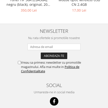
negru (black), original, 2000
CN 2.4GB
pagini
350,00 Lei
17,00 Lei
NEWSLETTER
Nu rata ofertele si promotiile noastre
Vreau sa primesc newsletter cu promotiile
magazinului. Afla mai multe in
Politica de
Confidentialitate
SOCIAL
Urmareste-ne in social media