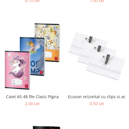
0,15 Lei
1,00 Lei
Sabloane scolare
Truse Geometrie, Rigle, Echere
Carti de colorat + poveste pentru
copii
Stampile copii
Panza de pictura
Caiet A5 48 file Clasic Pigna
Ecuson orizontal cu clips si ac
2,00 Lei
0,50 Lei