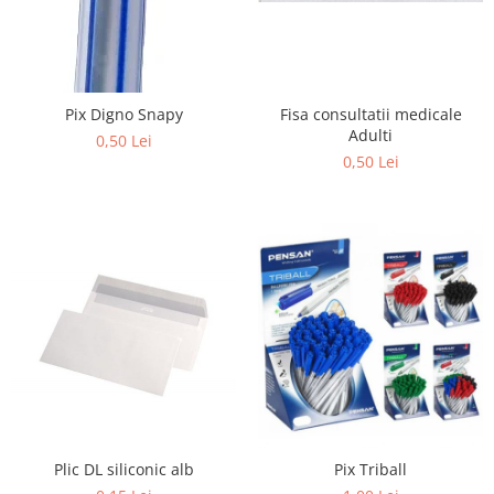
Hartie Quilling
Hartie glasata si creponata
Articole copii si cadouri
Pix Digno Snapy
Fisa consultatii medicale
Penare
Adulti
0,50 Lei
Penar 1 fermoar cu extensii
0,50 Lei
neechipat
Penar borseta neechipat
Penar 3 fermoare neechipat
Ghiozdane
Pensule
Plastilina / Lut
Pixuri pentru copii
Pic si corectoare
Rollere scolare
Plic DL siliconic alb
Pix Triball
Stilouri scolare