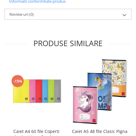
Informatii conformitate produs
Sabloane scolare
Truse Geometrie, Rigle, Echere
Review-uri
(0)
Carti de colorat + poveste pentru
copii
Stampile copii
PRODUSE SIMILARE
Panza de pictura
-15%
Caiet A4 60 file Coperti
Caiet A5 48 file Clasic Pigna