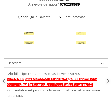
Ai nevoie de ajutor?
0762238539
Hartie Quilling
Hartie glasata si creponata
Adauga la Favorite
Cere informatii
Articole copii si cadouri
Penare
Penar 1 fermoar cu extensii
neechipat
Penar borseta neechipat
Penar 3 fermoare neechipat
Ghiozdane
Descriere
Pensule
Abtibild Lipeste si Zambeste Pasti diverse AB915.
Plastilina / Lut
Puteti cumpara acest produs si de la magazinul nostru Pink
Pixuri pentru copii
Center, situat in Bucuresti, str. Popa Stoica Farcas nr. 13
.
Comandati acest produs de la www.pixul.ro si veti avea livrare in
Pic si corectoare
toata tara.
Rollere scolare
Stilouri scolare