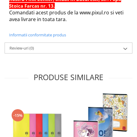
Sabloane scolare
Stoica Farcas nr. 13.
Comandati acest produs de la www.pixul.ro si veti
Truse Geometrie, Rigle, Echere
avea livrare in toata tara.
Carti de colorat + poveste pentru
copii
Informatii conformitate produs
Stampile copii
Panza de pictura
Review-uri
(0)
PRODUSE SIMILARE
-15%