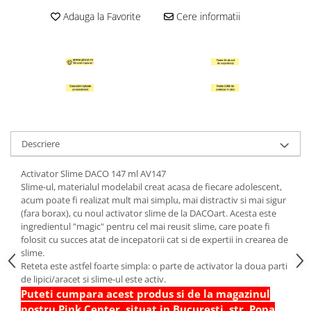
Hartie Quilling
Adauga la Favorite
Cere informatii
Hartie glasata si creponata
Articole copii si cadouri
Penare
Penar 1 fermoar cu extensii
neechipat
Penar borseta neechipat
Descriere
Penar 3 fermoare neechipat
Ghiozdane
Activator Slime DACO 147 ml AV147
Slime-ul, materialul modelabil creat acasa de fiecare adolescent,
Pensule
acum poate fi realizat mult mai simplu, mai distractiv si mai sigur
Plastilina / Lut
(fara borax), cu noul activator slime de la DACOart. Acesta este
ingredientul "magic" pentru cel mai reusit slime, care poate fi
Pixuri pentru copii
folosit cu succes atat de incepatorii cat si de expertii in crearea de
slime.
Pic si corectoare
Reteta este astfel foarte simpla: o parte de activator la doua parti
Rollere scolare
de lipici/aracet si slime-ul este activ.
Puteti cumpara acest produs si de la magazinul
Stilouri scolare
nostru Pink Center, situat in Bucuresti, str. Popa