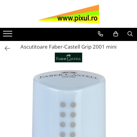
Scoala si gradinita
Hartie si produse din hartie
Organizare si arhivare
Instrumente de scris si corectura
Articole si consumabile de birou
Formulare tipizate
Materiale de curatenie si igiena
Sisteme de afisare
Produse IT
Articole cadou si protocol
Hartie copiator A4 si A3
Bibliorafturi
Pixuri cu mecanism
Agrafe si clipsuri
Tipizate Generale
Hartie igienica
Table perete si accesorii
Baterii
Truse de lux
Pachete Rechizite Scolare
Hartie si Cartoane A4/A3 digitale
Dosare din plastic
Pixuri fara mecanism
Ace, pioneze
Tipizate personalizate la comanda
Prosoape hartie
Flipcharturi
Calculatoare birou
Stilouri de Lux
Frixion PILOT si similare
Ascutitoare Faber-Castell Grip 2001 mini
Carton A4 color
Caiete mecanice si clipboard-uri
Pixuri cu gel
Capse, decapsatoare
TIpizate medicale
Servetele
Panouri de pluta
CD, DVD
Pixuri de Lux
Acuarele si Guase
Hartie color A4
Dosare din carton
Roller
Buretiere
Tipizate paza si protectie
Detergenti pardosele si alte
Bureti table, spray si magneti
Cleanere curatenie calculatoare
Seturi diverse
Tempera
obiecte pentru curatat
Caiete
File si mape de protectie
Creioane cu mina grafit
Cos gunoi
Tipizate Asociatii Proprietari
Memorii USB
Agende protocol
Blocuri de desen
Detergenti si Igienizare bucatarii
Hartie si carton coli mari
Cutii si containere de arhivare
Corectoare
Cuttere
Mouse si mouse pad-uri
Calendare
Caiete scolare
Dezinfectanti
Cub hartie
Coperti si cartoane indosariere
Markere permanente
Capsatoare
Cartuse imprimante
Chitara clasica
Caiete coperti plastic
Igienizare bai si sapunuri
Repertoare
Alonje
Markere white board
Elastice bani
Tonere
Coperti plastic carti si caiete
Saci menajeri
scolare
Registre
Dosare suspendate
Markere flipchart
Lipici
SAMSUNG
Solutii Geamuri
Carioci
HP
Agende
Diverse
Markere evidentiatoare
Foarfece birou
Produse de protectie individuala
DELL
Creioane colorate si cerate
Caiete elegante si agende
Ecusoane
Markere CD/DVD
Perforatoare
Lavete si bureti
Ascutitori