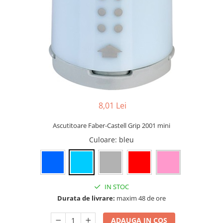
Indigo
Folie de laminare documente
Linere
Scotch
Curatare mobila
Hobby si creativitate
Post-it
Folie Stretch
Markere Vopsea
SCotch
Insecticide
Accesorii lucru manual
Scotch Hartie
Plicuri
Inele de plastic pentru indosariere
Creioane mecanice
Odorizante
Abtibilde diverse
Scotch Dublu Adeziv
Plicuri albe
Mape din carton
Mine creion mecanic
Accesorii Pasti
Plicuri maro
Mape si serviete din plastic
Gume de sters
Figurine Polistiren
Plicuri antisoc cu bule
Separatoare, intercalatoare si
Tusuri
Cartoane si hartii speciale pentru
Plic curierat port document
indexi
Kraft si lucru manual
Suporturi instrumente de scris
Rola casa de marcat
Suport dosare
Perforatoare Hobby
8,01 Lei
Cerneala si rezerve de cerneala
Notes-uri
Sclipiciuri si lipiciuri
Tavite corespondenta
Rezerve pix
Ascutitoare Faber-Castell Grip 2001 mini
Accesorii iarna
Etichete autoadezive pentru
Suporturi pentru carti de vizita
preturi
Produse de Arta si Grafica
Culoare
: bleu
Jocuri tip LEGO
Etichete autocolante A4
Carti de colorat pentru copii
Calc si hartie milimetrica
Creta scolara
Role Flipchart si Plotter
Produse scolare Diverse
IN STOC
Durata de livrare:
maxim 48 de ore
Hartie imprimanta tip tractor
Etichete scolare
Foarfece scolare
ADAUGA IN COS