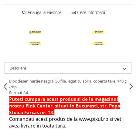
Hartie Quilling
Adauga la Favorite
Cere informatii
Hartie glasata si creponata
Articole copii si cadouri
Penare
Penar 1 fermoar cu extensii
neechipat
Penar borseta neechipat
Penar 3 fermoare neechipat
Descriere
Ghiozdane
Bloc desen hartie neagra, 30 file, legat cu spira, coperta tare, 140 g
Pensule
/mp
Plastilina / Lut
Format A4.
Puteti cumpara acest produs si de la magazinul
Pixuri pentru copii
nostru Pink Center, situat in Bucuresti, str. Popa
Pic si corectoare
Stoica Farcas nr. 13.
Comandati acest produs de la www.pixul.ro si veti
Rollere scolare
avea livrare in toata tara.
Stilouri scolare