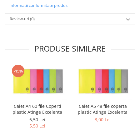
Sabloane scolare
Informatii conformitate produs
Truse Geometrie, Rigle, Echere
Review-uri
(0)
Carti de colorat + poveste pentru
copii
Stampile copii
PRODUSE SIMILARE
Panza de pictura
-15%
Caiet A4 60 file Coperti
Caiet A5 48 file coperta
plastic Atinge Excelenta
plastic Atinge Excelenta
6,50 Lei
3,00 Lei
5,50 Lei