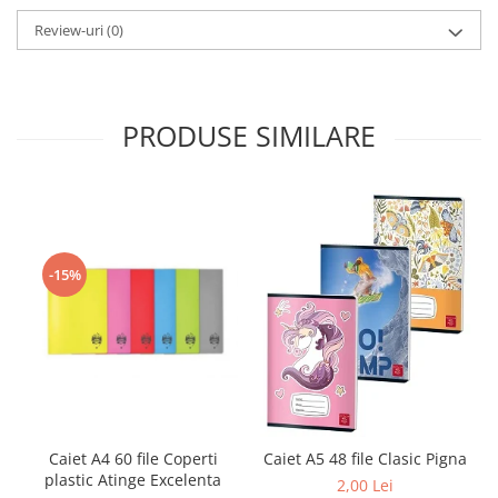
Sabloane scolare
Review-uri
(0)
Truse Geometrie, Rigle, Echere
Carti de colorat + poveste pentru
copii
PRODUSE SIMILARE
Stampile copii
Panza de pictura
-15%
Caiet A4 60 file Coperti
Caiet A5 48 file Clasic Pigna
plastic Atinge Excelenta
2,00 Lei