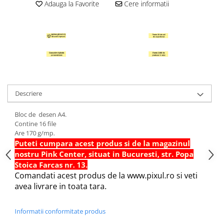
Adauga la Favorite
Cere informatii
Hartie Quilling
Hartie glasata si creponata
Articole copii si cadouri
Penare
Penar 1 fermoar cu extensii
neechipat
Penar borseta neechipat
Descriere
Penar 3 fermoare neechipat
Bloc de desen A4.
Ghiozdane
Contine 16 file
Pensule
Are 170 g/mp.
Puteti cumpara acest produs si de la magazinul
Plastilina / Lut
nostru Pink Center, situat in Bucuresti, str. Popa
Pixuri pentru copii
Stoica Farcas nr. 13.
Comandati acest produs de la www.pixul.ro si veti
Pic si corectoare
avea livrare in toata tara.
Rollere scolare
Stilouri scolare
Informatii conformitate produs