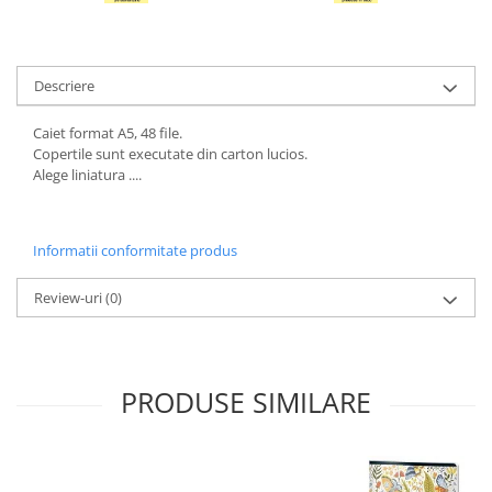
Sabloane scolare
Truse Geometrie, Rigle, Echere
Carti de colorat + poveste pentru
Descriere
copii
Caiet format A5, 48 file.
Stampile copii
Copertile sunt executate din carton lucios.
Panza de pictura
Alege liniatura ....
Informatii conformitate produs
Review-uri
(0)
PRODUSE SIMILARE