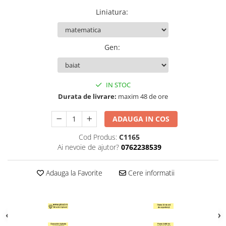
Hartie Quilling
Liniatura
:
Hartie glasata si creponata
Articole copii si cadouri
Gen
:
Penare
Penar 1 fermoar cu extensii
neechipat
IN STOC
Penar borseta neechipat
Durata de livrare:
maxim 48 de ore
Penar 3 fermoare neechipat
ADAUGA IN COS
Ghiozdane
Pensule
Cod Produs:
C1165
Ai nevoie de ajutor?
0762238539
Plastilina / Lut
Pixuri pentru copii
Adauga la Favorite
Cere informatii
Pic si corectoare
Rollere scolare
Stilouri scolare