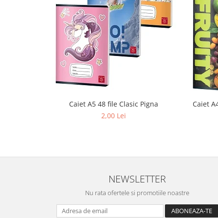
Stilouri scolare
Sabloane scolare
Truse Geometrie, Rigle, Echere
Carti de colorat + poveste pentru
copii
Stampile copii
Panza de pictura
Caiet A5 48 file Clasic Pigna
Caiet A
2,00 Lei
NEWSLETTER
Nu rata ofertele si promotiile noastre