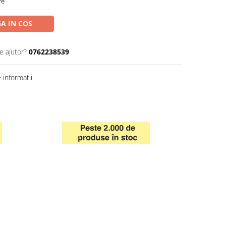
re
A IN COS
e ajutor?
0762238539
informatii