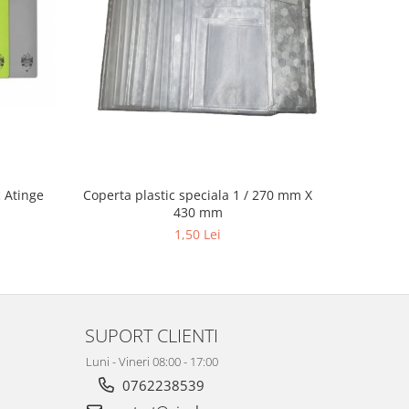
c Atinge
Coperta plastic speciala 1 / 270 mm X
Pix Led U
430 mm
1,50 Lei
SUPORT CLIENTI
Luni - Vineri 08:00 - 17:00
0762238539