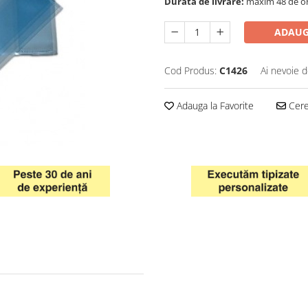
Durata de livrare:
maxim 48 de o
ADAUG
Cod Produs:
C1426
Ai nevoie d
Adauga la Favorite
Cere 