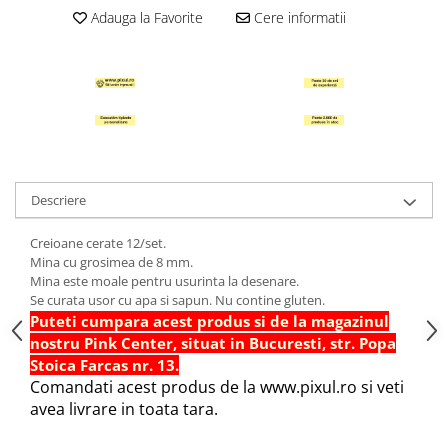
Adauga la Favorite
Cere informatii
Hartie Quilling
Hartie glasata si creponata
Articole copii si cadouri
Penare
Penar 1 fermoar cu extensii
neechipat
Penar borseta neechipat
Descriere
Penar 3 fermoare neechipat
Ghiozdane
Creioane cerate 12/set.
Mina cu grosimea de 8 mm.
Pensule
Mina este moale pentru usurinta la desenare.
Se curata usor cu apa si sapun. Nu contine gluten.
Plastilina / Lut
Puteti cumpara acest produs si de la magazinul
Pixuri pentru copii
nostru Pink Center, situat in Bucuresti, str. Popa
Pic si corectoare
Stoica Farcas nr. 13.
Comandati acest produs de la www.pixul.ro si veti
Rollere scolare
avea livrare in toata tara.
Stilouri scolare