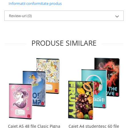
Sabloane scolare
Informatii conformitate produs
Truse Geometrie, Rigle, Echere
Review-uri
(0)
Carti de colorat + poveste pentru
copii
Stampile copii
PRODUSE SIMILARE
Panza de pictura
Caiet A4 studentesc 60 file
Caiet A5 48 file Clasic Pigna