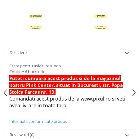
Hartie Quilling
Hartie glasata si creponata
Articole copii si cadouri
Penare
Penar 1 fermoar cu extensii
neechipat
Descriere
Penar borseta neechipat
Creta pentru asfalt, rotunda.
Penar 3 fermoare neechipat
Contine 6 buc/cutie
Ghiozdane
Puteti cumpara acest produs si de la magazinul
Pensule
nostru Pink Center, situat in Bucuresti, str. Popa
Stoica Farcas nr. 13.
Plastilina / Lut
Comandati acest produs de la www.pixul.ro si veti
Pixuri pentru copii
avea livrare in toata tara.
Pic si corectoare
Informatii conformitate produs
Rollere scolare
Stilouri scolare
Review-uri
(0)