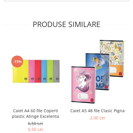
Sabloane scolare
Truse Geometrie, Rigle, Echere
Carti de colorat + poveste pentru
PRODUSE SIMILARE
copii
Stampile copii
Panza de pictura
-15%
Caiet A4 60 file Coperti
Caiet A5 48 file Clasic Pigna
plastic Atinge Excelenta
2,00 Lei
6,50 Lei
5,50 Lei