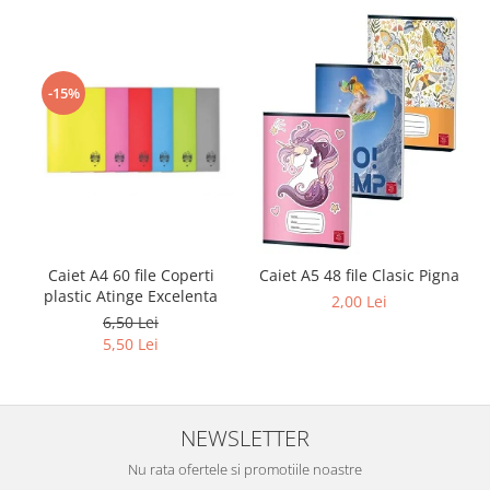
Sabloane scolare
Truse Geometrie, Rigle, Echere
Carti de colorat + poveste pentru
-15%
copii
Stampile copii
Panza de pictura
Caiet A4 60 file Coperti
Caiet A5 48 file Clasic Pigna
plastic Atinge Excelenta
2,00 Lei
6,50 Lei
5,50 Lei
NEWSLETTER
Nu rata ofertele si promotiile noastre