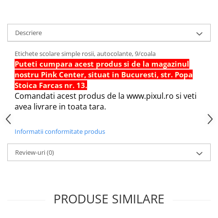
Hartie Quilling
Hartie glasata si creponata
Descriere
Articole copii si cadouri
Etichete scolare simple rosii, autocolante, 9/coala
Penare
Puteti cumpara acest produs si de la magazinul
Penar 1 fermoar cu extensii
nostru Pink Center, situat in Bucuresti, str. Popa
neechipat
Stoica Farcas nr. 13.
Penar borseta neechipat
Comandati acest produs de la www.pixul.ro si veti
Penar 3 fermoare neechipat
avea livrare in toata tara.
Ghiozdane
Informatii conformitate produs
Pensule
Plastilina / Lut
Review-uri
(0)
Pixuri pentru copii
Pic si corectoare
Rollere scolare
PRODUSE SIMILARE
Stilouri scolare