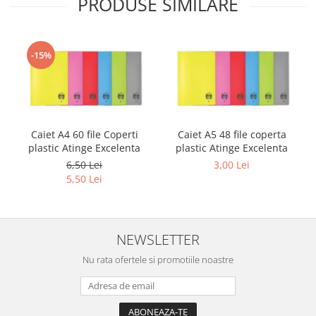
PRODUSE SIMILARE
Sabloane scolare
Truse Geometrie, Rigle, Echere
Carti de colorat + poveste pentru
-15%
copii
Stampile copii
Panza de pictura
Caiet A4 60 file Coperti
Caiet A5 48 file coperta
plastic Atinge Excelenta
plastic Atinge Excelenta
6,50 Lei
3,00 Lei
5,50 Lei
NEWSLETTER
Nu rata ofertele si promotiile noastre