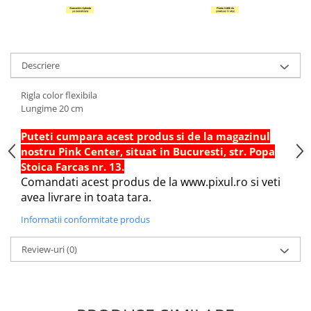
Hartie Quilling
Hartie glasata si creponata
Articole copii si cadouri
Descriere
Penare
Rigla color flexibila
Penar 1 fermoar cu extensii
Lungime 20 cm
neechipat
Penar borseta neechipat
Puteti cumpara acest produs si de la magazinul
Penar 3 fermoare neechipat
nostru Pink Center, situat in Bucuresti, str. Popa
Stoica Farcas nr. 13.
Ghiozdane
Comandati acest produs de la www.pixul.ro si veti
Pensule
avea livrare in toata tara.
Plastilina / Lut
Informatii conformitate produs
Pixuri pentru copii
Review-uri
(0)
Pic si corectoare
Rollere scolare
Stilouri scolare