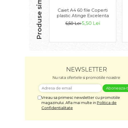
Produse similare
Sabloane scolare
Caiet A4 60 file Coperti
Truse Geometrie, Rigle, Echere
plastic Atinge Excelenta
Carti de colorat + poveste
5,50 Lei
6,50 Lei
pentru copii
Stampile copii
Panza de pictura
NEWSLETTER
Nu rata ofertele si promotiile noastre
Vreau sa primesc newsletter cu promotiile
magazinului. Afla mai multe in
Politica de
Confidentialitate