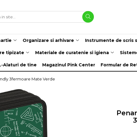
hartie
Organizare si arhivare
Instrumente de scris s
re tipizate
Materiale de curatenie si igiena
Sisteme
L-Alaturi de tine
Magazinul Pink Center
Formular de Re
endly 3fermoare Mate Verde
Penar
3