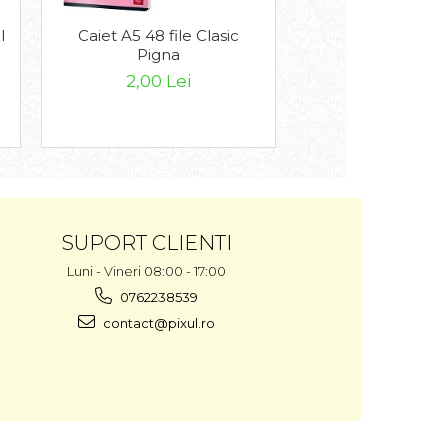
l
Caiet A5 48 file Clasic
Caiet A5 48 fil
Pigna
Pigna
2,00 Lei
1,50
1,80 Lei
SUPORT CLIENTI
Luni - Vineri 08:00 - 17:00
0762238539
contact@pixul.ro