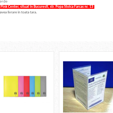
Verde
ink Center, situat in Bucuresti, str. Popa Stoica Farcas nr. 13
.
ea livrare in toata tara.