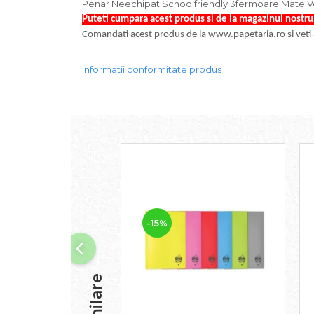
Foarfece scolare
Penar Neechipat Schoolfriendly 3fermoare Mate 
Puteti cumpara acest produs si de la magazinul nostru P
Hartie Quilling
Comandati acest produs de la www.papetaria.ro si veti av
Hartie glasata si creponata
Articole copii si cadouri
Informatii conformitate produs
Penare
Penar 1 fermoar cu extensii
neechipat
Penar borseta neechipat
Penar 3 fermoare neechipat
Ghiozdane
Pensule
Plastilina / Lut
-15%
Pixuri pentru copii
Pic si corectoare
Rollere scolare
Stilouri scolare