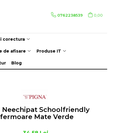
0762238539
0,00
i corectura
 de afisare
Produse IT
tur
Blog
 Neechipat Schoolfriendly
fermoare Mate Verde
34,58 Lei