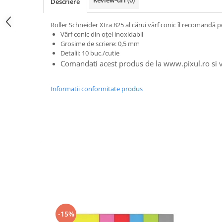
Descriere
Foarfece scolare
Roller Schneider Xtra 825 al cărui vârf conic îl recomandă pen
Hartie Quilling
Vârf conic din oțel inoxidabil
Hartie glasata si creponata
Grosime de scriere: 0,5 mm
Detalii: 10 buc./cutie
Articole copii si cadouri
Comandati acest produs de la www.pixul.ro si vet
Penare
Penar 1 fermoar cu extensii
Informatii conformitate produs
neechipat
Penar borseta neechipat
Penar 3 fermoare neechipat
Ghiozdane
Pensule
Plastilina / Lut
Pixuri pentru copii
Pic si corectoare
Rollere scolare
-15%