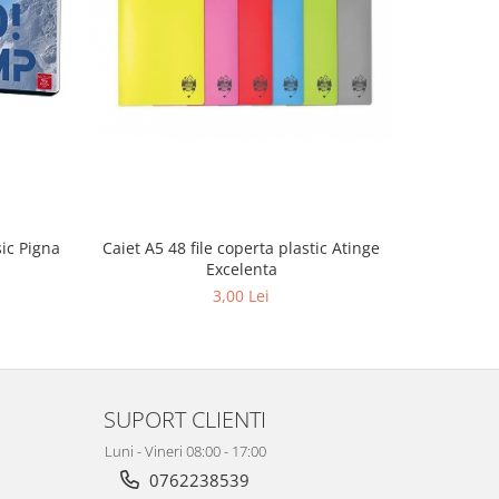
sic Pigna
Caiet A5 48 file coperta plastic Atinge
Coperta p
Excelenta
3,00 Lei
SUPORT CLIENTI
Luni - Vineri 08:00 - 17:00
0762238539