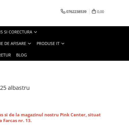
0762238539
0,00
S SI CORECTURA
E DE AFISARE
PRODUSE IT
RETUR
BLOG
825 albastru
 si de la magazinul nostru Pink Center, situat
a Farcas nr. 13.