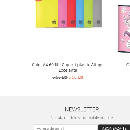
Stilouri scolare
Sabloane scolare
Truse Geometrie, Rigle, Echere
Carti de colorat + poveste pentru
copii
Stampile copii
Panza de pictura
Caiet A4 60 file Coperti plastic Atinge
Ca
Excelenta
6,50 Lei
5,50 Lei
NEWSLETTER
Nu rata ofertele si promotiile noastre