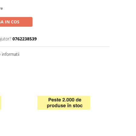
re
A IN COS
ajutor?
0762238539
informatii