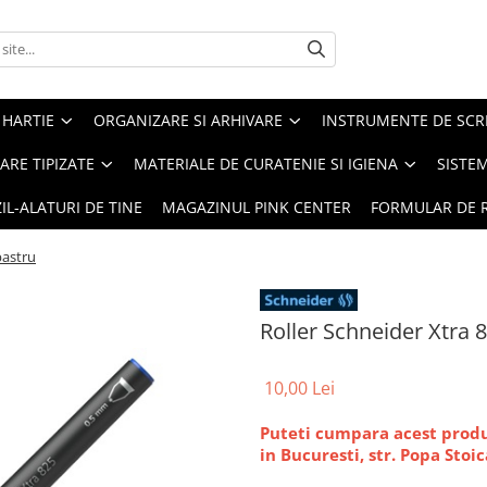
 HARTIE
ORGANIZARE SI ARHIVARE
INSTRUMENTE DE SCRI
RE TIPIZATE
MATERIALE DE CURATENIE SI IGIENA
SISTEM
IL-ALATURI DE TINE
MAGAZINUL PINK CENTER
FORMULAR DE 
bastru
Roller Schneider Xtra 
10,00 Lei
Puteti cumpara acest produs
in Bucuresti, str. Popa Stoic