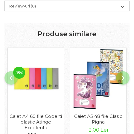
Truse Geometrie, Rigle, Echere
Review-uri
(0)
Carti de colorat + poveste
pentru copii
Stampile copii
Produse similare
Panza de pictura
-15%
Caiet A4 60 file Coperti
Caiet A5 48 file Clasic
plastic Atinge
Pigna
Excelenta
2,00 Lei