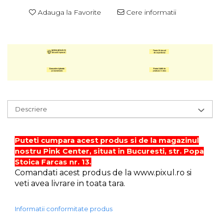
Adauga la Favorite
Cere informatii
Hartie glasata si creponata
Articole copii si cadouri
Penare
Penar 1 fermoar cu extensii
neechipat
Penar borseta neechipat
Penar 3 fermoare neechipat
Ghiozdane
Descriere
Pensule
Plastilina / Lut
Puteti cumpara acest produs si de la magazinul
Pixuri pentru copii
nostru Pink Center, situat in Bucuresti, str. Popa
Stoica Farcas nr. 13.
Pic si corectoare
Comandati acest produs de la www.pixul.ro si
Rollere scolare
veti avea livrare in toata tara.
Stilouri scolare
Informatii conformitate produs
Sabloane scolare